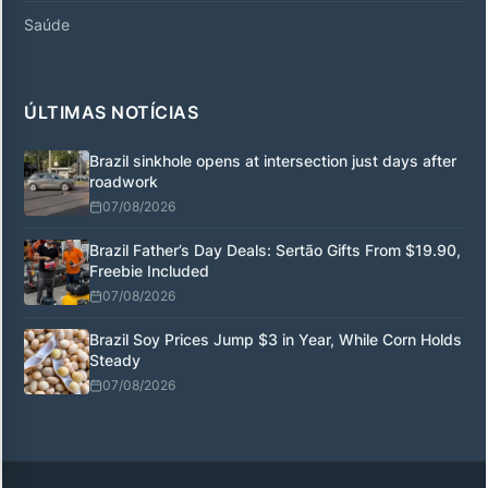
Saúde
ÚLTIMAS NOTÍCIAS
Brazil sinkhole opens at intersection just days after
roadwork
07/08/2026
Brazil Father’s Day Deals: Sertão Gifts From $19.90,
Freebie Included
07/08/2026
Brazil Soy Prices Jump $3 in Year, While Corn Holds
Steady
07/08/2026