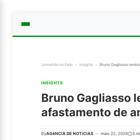
Jornalista no Fato
»
Insights
»
Bruno Gagliasso lembr
INSIGHTS
Bruno Gagliasso 
afastamento de a
By
AGêNCIA DE NOTíCIAS
—
maio 22, 2026
3 m