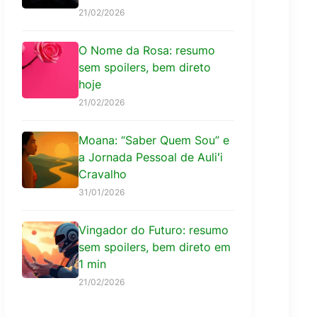
21/02/2026
O Nome da Rosa: resumo
sem spoilers, bem direto
hoje
21/02/2026
Moana: “Saber Quem Sou” e
a Jornada Pessoal de Auliʻi
Cravalho
31/01/2026
Vingador do Futuro: resumo
sem spoilers, bem direto em
1 min
21/02/2026