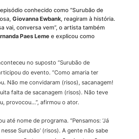
episódio conhecido como “Surubão de
posa,
Giovanna Ewbank
, reagiram à história.
a vai, conversa vem”, o artista também
rnanda Paes Leme
e explicou como
aconteceu no suposto “Surubão de
articipou do evento. “Como amaria ter
ou. Não me convidaram (risos), sacanagem!
ita falta de sacanagem (risos). Não teve
ou, provocou…”, afirmou o ator.
rou até nome de programa. “Pensamos: ‘Já
 nesse Surubão’ (risos). A gente não sabe