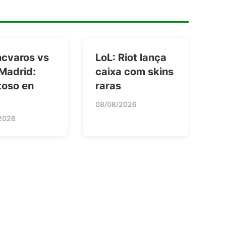
ncvaros vs
LoL: Riot lança
Madrid:
caixa com skins
toso en
raras
08/08/2026
2026