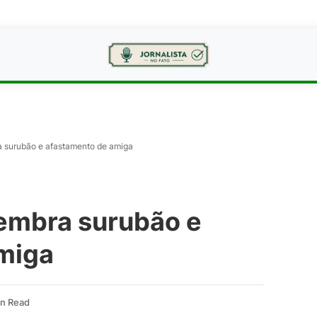
a surubão e afastamento de amiga
lembra surubão e
miga
in Read